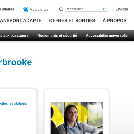
 affaires
English
Mes alertes
ANSPORT ADAPTÉ
OFFRES ET SORTIES
À PROPOS
ls aux passagers
Règlements et sécurité
Accessibilité universelle
erbrooke
outes les stations