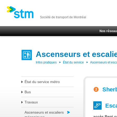
Société de transport de Montréal
Nos réseau
Ascenseurs et escali
Infos pratiques
État du service
Ascenseurs et esc
État du service métro
Sher
Bus
Travaux
Esc
Ascenseurs et escaliers
accès Berri o