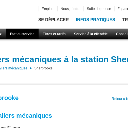
Emplois
Nous joindre
Salle de presse
Espace
SE DÉPLACER
INFOS PRATIQUES
TR
x
État du service
Titres et tarifs
Service à la clientèle
Consei
ers mécaniques à la station Sh
aliers mécaniques
Sherbrooke
brooke
Retour à t
aliers mécaniques
uest
loge