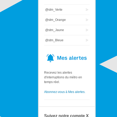
@stm_Verte
@stm_Orange
@stm_Jaune
@stm_Bleue
Recevez les alertes
d'interruptions du métro en
temps réel.
Abonnez-vous à Mes alertes.
Suivez notre compte X