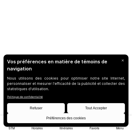
STM
Horaires
Itinéraires
Favoris
Menu