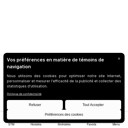
STM
Horaires
Itinéraires
Favoris
Menu