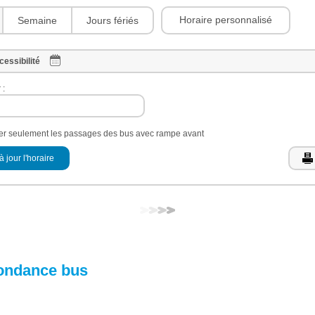
Horaire personnalisé
Semaine
Jours fériés
cessibilité
 :
her seulement les passages des bus avec rampe avant
à jour l'horaire
ondance bus