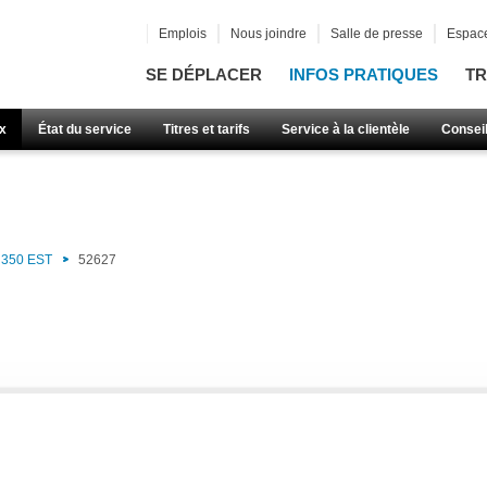
Emplois
Nous joindre
Salle de presse
Espace
SE DÉPLACER
INFOS PRATIQUES
TR
x
État du service
Titres et tarifs
Service à la clientèle
Consei
350 EST
52627