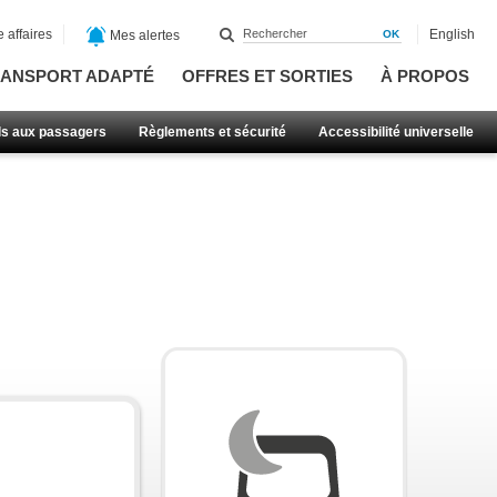
 affaires
English
Mes alertes
ANSPORT ADAPTÉ
OFFRES ET SORTIES
À PROPOS
ls aux passagers
Règlements et sécurité
Accessibilité universelle