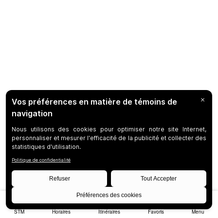
STM
Horaires
Itinéraires
Favoris
Menu