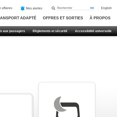
 affaires
English
Mes alertes
ANSPORT ADAPTÉ
OFFRES ET SORTIES
À PROPOS
ls aux passagers
Règlements et sécurité
Accessibilité universelle