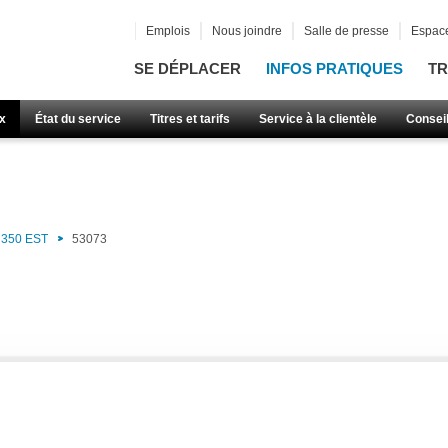
Emplois
Nous joindre
Salle de presse
Espace
SE DÉPLACER
INFOS PRATIQUES
TR
x
État du service
Titres et tarifs
Service à la clientèle
Consei
350 EST
53073