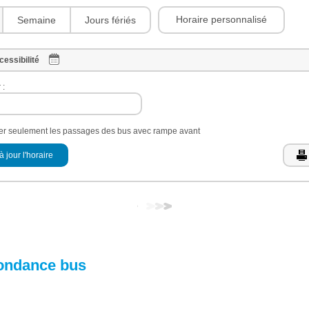
Horaire personnalisé
Semaine
Jours fériés
cessibilité
 :
her seulement les passages des bus avec rampe avant
à jour l'horaire
ondance bus