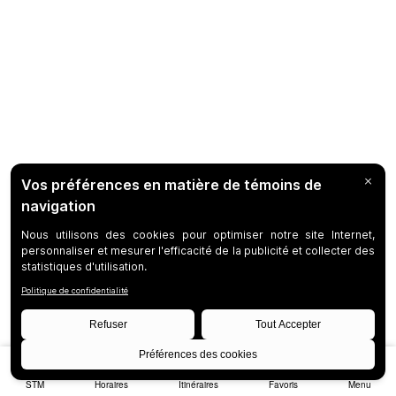
STM
Horaires
Itinéraires
Favoris
Menu