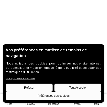
STM
Horaires
Itinéraires
Favoris
Menu