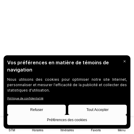
STM
Horaires
Itinéraires
Favoris
Menu