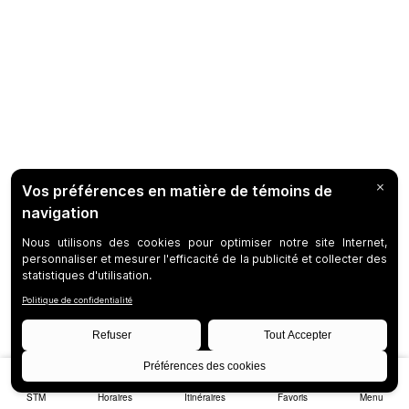
STM
Horaires
Itinéraires
Favoris
Menu