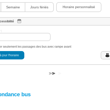
Horaire personnalisé
Semaine
Jours fériés
cessibilité
 :
her seulement les passages des bus avec rampe avant
à jour l'horaire
ondance bus