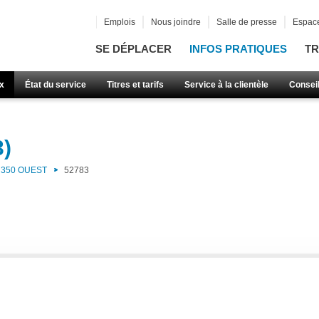
Emplois
Nous joindre
Salle de presse
Espace
SE DÉPLACER
INFOS PRATIQUES
TR
x
État du service
Titres et tarifs
Service à la clientèle
Consei
3)
350 OUEST
52783