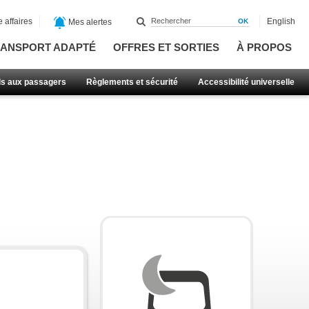
 affaires
English
Mes alertes
ANSPORT ADAPTÉ
OFFRES ET SORTIES
À PROPOS
ls aux passagers
Règlements et sécurité
Accessibilité universelle