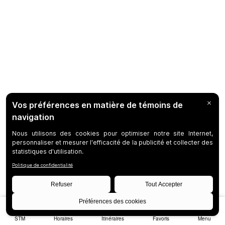
STM
Horaires
Itinéraires
Favoris
Menu