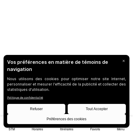
STM
Horaires
Itinéraires
Favoris
Menu