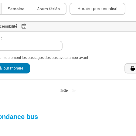
Horaire personnalisé
Semaine
Jours fériés
cessibilité
 :
her seulement les passages des bus avec rampe avant
à jour l'horaire
ondance bus