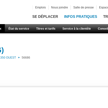
Emplois
Nous joindre
Salle de presse
Espace
SE DÉPLACER
INFOS PRATIQUES
TR
x
État du service
Titres et tarifs
Service à la clientèle
Consei
6)
350 OUEST
56686