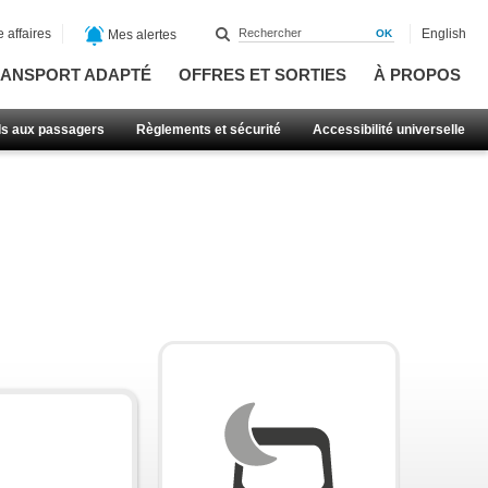
 affaires
English
Mes alertes
ANSPORT ADAPTÉ
OFFRES ET SORTIES
À PROPOS
ls aux passagers
Règlements et sécurité
Accessibilité universelle