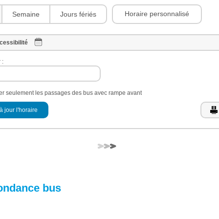
Horaire personnalisé
Semaine
Jours fériés
cessibilité
 :
her seulement les passages des bus avec rampe avant
à jour l'horaire
ondance bus