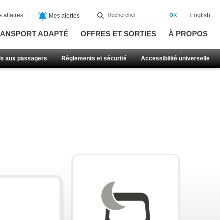
 affaires
English
Mes alertes
ANSPORT ADAPTÉ
OFFRES ET SORTIES
À PROPOS
ls aux passagers
Règlements et sécurité
Accessibilité universelle