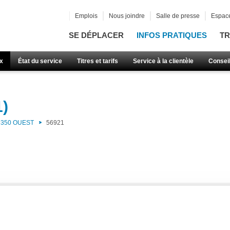
Emplois
Nous joindre
Salle de presse
Espace
SE DÉPLACER
INFOS PRATIQUES
TR
x
État du service
Titres et tarifs
Service à la clientèle
Consei
1)
350 OUEST
56921