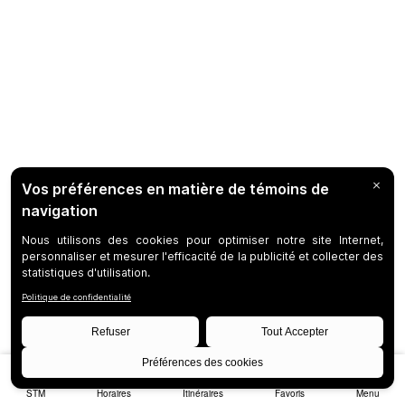
STM
Horaires
Itinéraires
Favoris
Menu