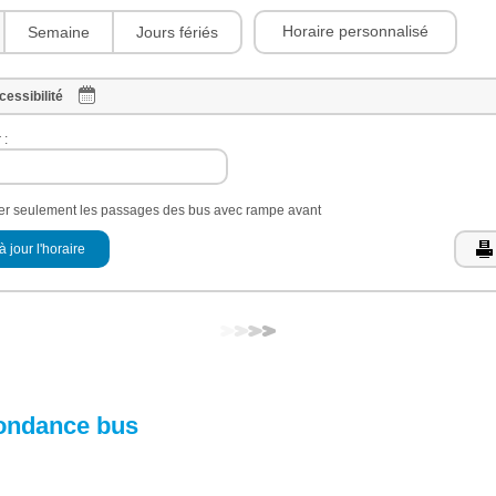
Horaire personnalisé
Semaine
Jours fériés
cessibilité
 :
her seulement les passages des bus avec rampe avant
à jour l'horaire
ondance bus