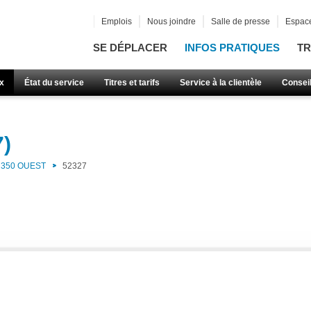
Emplois
Nous joindre
Salle de presse
Espace
SE DÉPLACER
INFOS PRATIQUES
TR
x
État du service
Titres et tarifs
Service à la clientèle
Consei
7)
350 OUEST
52327