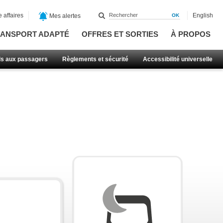
 affaires
English
Mes alertes
ANSPORT ADAPTÉ
OFFRES ET SORTIES
À PROPOS
ls aux passagers
Règlements et sécurité
Accessibilité universelle