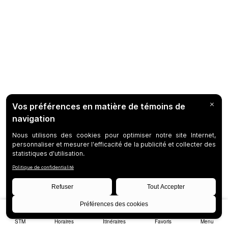
STM
Horaires
Itinéraires
Favoris
Menu