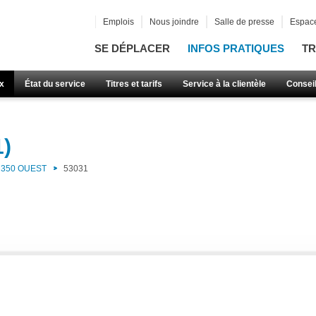
Emplois
Nous joindre
Salle de presse
Espace
SE DÉPLACER
INFOS PRATIQUES
TR
x
État du service
Titres et tarifs
Service à la clientèle
Consei
1)
350 OUEST
53031