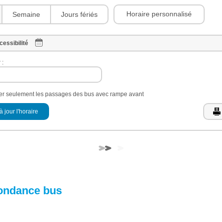
Horaire personnalisé
Semaine
Jours fériés
cessibilité
 :
her seulement les passages des bus avec rampe avant
à jour l'horaire
ondance bus