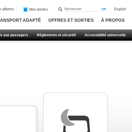
 affaires
English
Mes alertes
ANSPORT ADAPTÉ
OFFRES ET SORTIES
À PROPOS
ls aux passagers
Règlements et sécurité
Accessibilité universelle