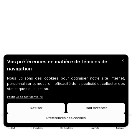
STM
Horaires
Itinéraires
Favoris
Menu