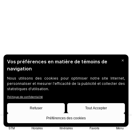
STM
Horaires
Itinéraires
Favoris
Menu