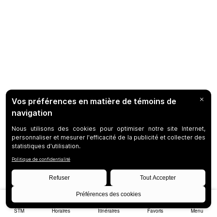
STM
Horaires
Itinéraires
Favoris
Menu