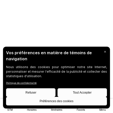
STM
Horaires
Itinéraires
Favoris
Menu