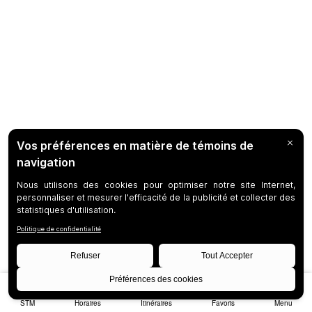
STM
Horaires
Itinéraires
Favoris
Menu