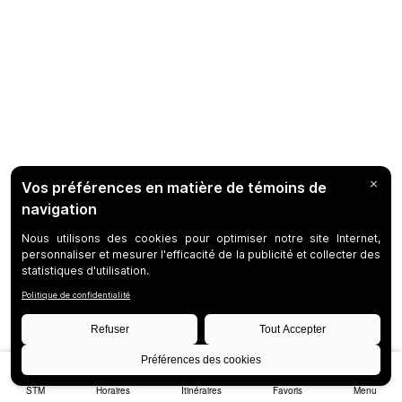
STM
Horaires
Itinéraires
Favoris
Menu