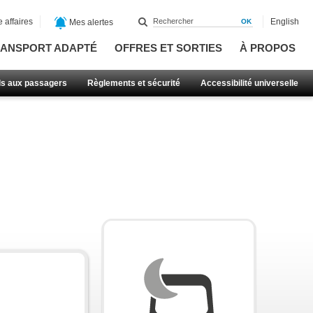
 affaires
English
Mes alertes
ANSPORT ADAPTÉ
OFFRES ET SORTIES
À PROPOS
ls aux passagers
Règlements et sécurité
Accessibilité universelle