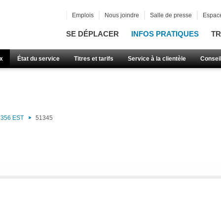
Emplois
Nous joindre
Salle de presse
Espace
SE DÉPLACER
INFOS PRATIQUES
TR
x
État du service
Titres et tarifs
Service à la clientèle
Consei
356 EST
51345