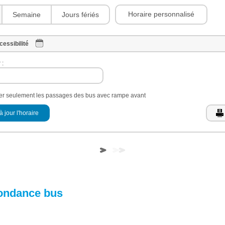
Horaire personnalisé
Semaine
Jours fériés
cessibilité
 :
her seulement les passages des bus avec rampe avant
à jour l'horaire
ondance bus