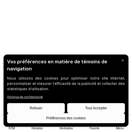
STM
Horaires
Itinéraires
Favoris
Menu