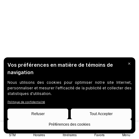
STM
Horaires
Itinéraires
Favoris
Menu