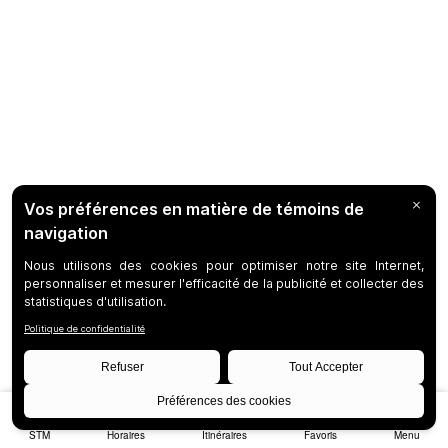
STM
Horaires
Itinéraires
Favoris
Menu