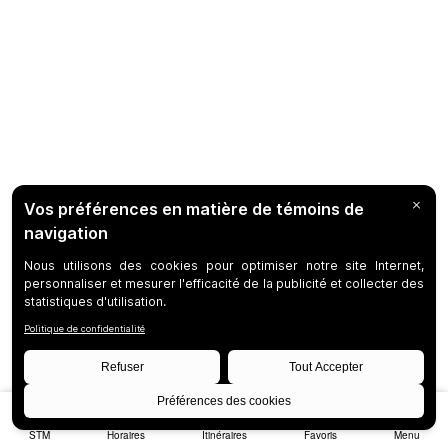
STM
Horaires
Itinéraires
Favoris
Menu