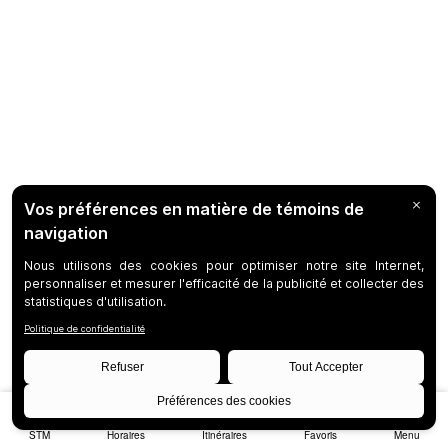
STM
Horaires
Itinéraires
Favoris
Menu