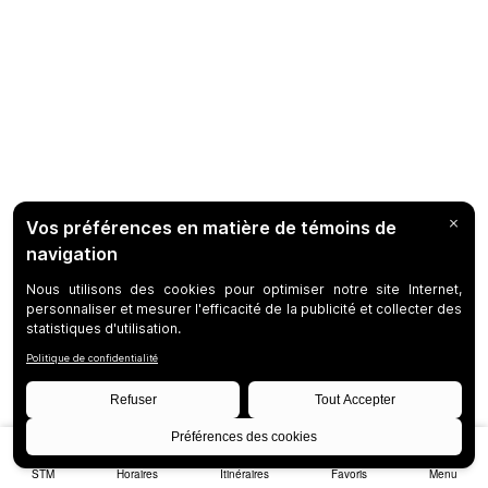
STM
Horaires
Itinéraires
Favoris
Menu