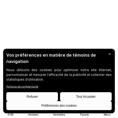
STM
Horaires
Itinéraires
Favoris
Menu