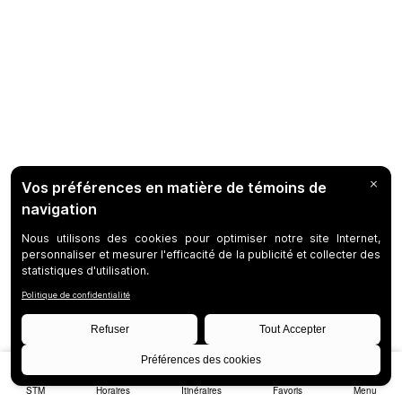
STM
Horaires
Itinéraires
Favoris
Menu