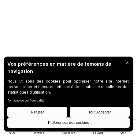
STM
Horaires
Itinéraires
Favoris
Menu