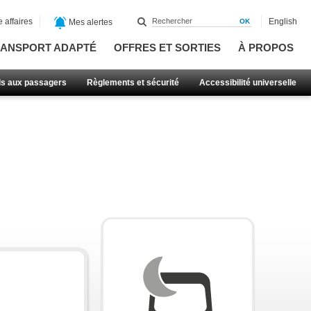
 affaires
English
Mes alertes
ANSPORT ADAPTÉ
OFFRES ET SORTIES
À PROPOS
ls aux passagers
Règlements et sécurité
Accessibilité universelle