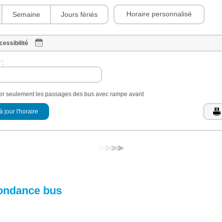
Horaire personnalisé
Semaine
Jours fériés
cessibilité
 :
her seulement les passages des bus avec rampe avant
à jour l'horaire
ondance bus