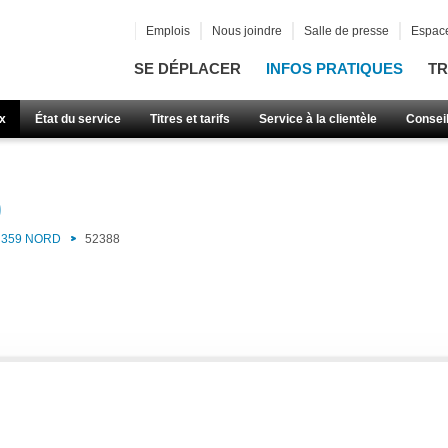
Emplois
Nous joindre
Salle de presse
Espace
SE DÉPLACER
INFOS PRATIQUES
TR
x
État du service
Titres et tarifs
Service à la clientèle
Consei
)
359 NORD
52388