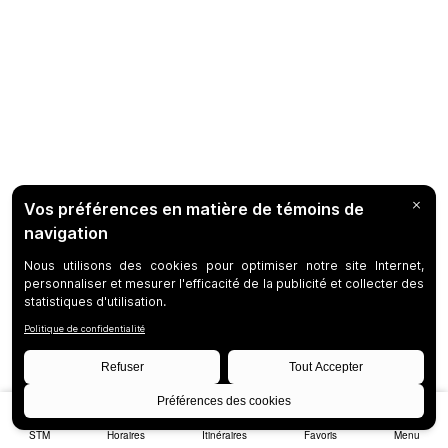
STM
Horaires
Itinéraires
Favoris
Menu