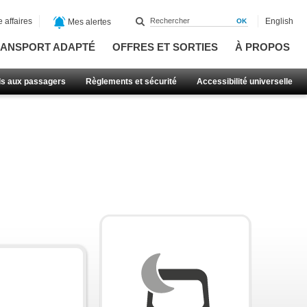
 affaires
English
Mes alertes
ANSPORT ADAPTÉ
OFFRES ET SORTIES
À PROPOS
ls aux passagers
Règlements et sécurité
Accessibilité universelle