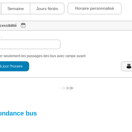
Horaire personnalisé
Semaine
Jours fériés
cessibilité
 :
her seulement les passages des bus avec rampe avant
à jour l'horaire
ondance bus