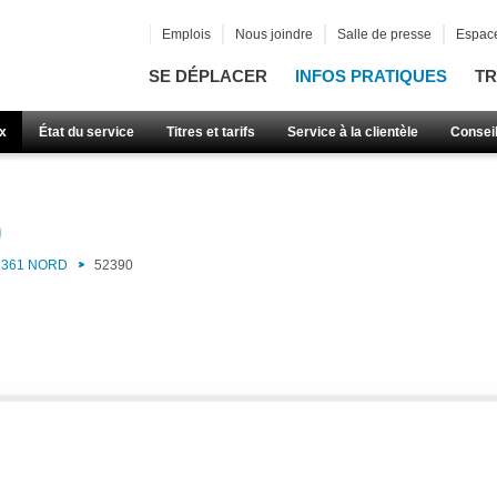
Emplois
Nous joindre
Salle de presse
Espace
SE DÉPLACER
INFOS PRATIQUES
TR
x
État du service
Titres et tarifs
Service à la clientèle
Consei
)
361 NORD
52390