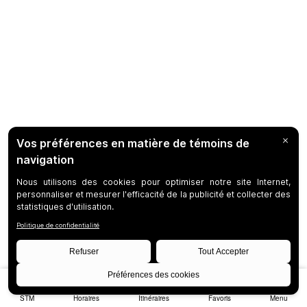
STM
Horaires
Itinéraires
Favoris
Menu