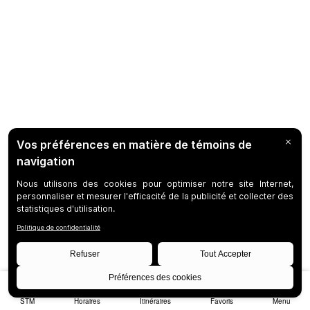
STM
Horaires
Itinéraires
Favoris
Menu