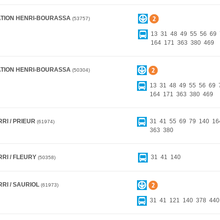
ATION HENRI-BOURASSA
53757
13
31
48
49
55
56
69
164
171
363
380
469
ATION HENRI-BOURASSA
50304
13
31
48
49
55
56
69
164
171
363
380
469
RI / PRIEUR
31
41
55
69
79
140
16
61974
363
380
RI / FLEURY
31
41
140
50358
RI / SAURIOL
61973
31
41
121
140
378
440