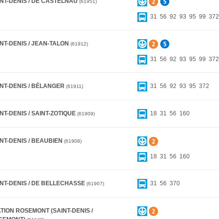
INT-DENIS / DE CASTELNAU
61951
31
56
92
93
95
99
372
NT-DENIS / JEAN-TALON
61912
31
56
92
93
95
99
372
INT-DENIS / BÉLANGER
31
56
92
93
95
372
61911
NT-DENIS / SAINT-ZOTIQUE
18
31
56
160
61909
NT-DENIS / BEAUBIEN
61908
18
31
56
160
INT-DENIS / DE BELLECHASSE
31
56
370
61907
TION ROSEMONT (SAINT-DENIS /