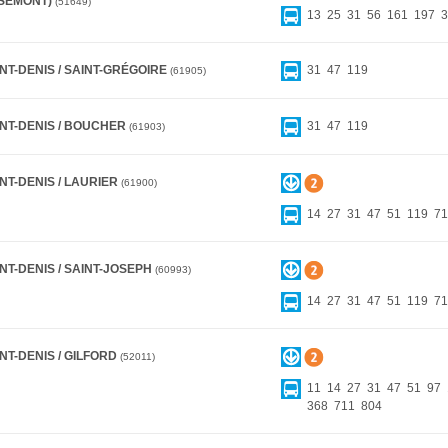
SEMONT)
51649
13
25
31
56
161
197
3
NT-DENIS / SAINT-GRÉGOIRE
31
47
119
61905
INT-DENIS / BOUCHER
31
47
119
61903
NT-DENIS / LAURIER
61900
14
27
31
47
51
119
71
NT-DENIS / SAINT-JOSEPH
60993
14
27
31
47
51
119
71
NT-DENIS / GILFORD
52011
11
14
27
31
47
51
97
368
711
804