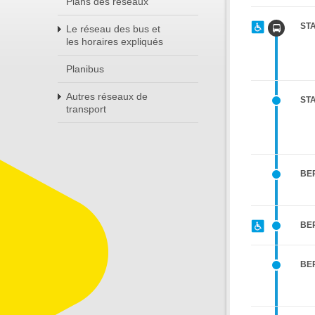
Plans des réseaux
ST
Le réseau des bus et
les horaires expliqués
Planibus
Autres réseaux de
ST
transport
BER
BER
BER