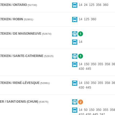
ATEKEN / ONTARIO
14
24
125
356
360
52730
ATEKEN / ROBIN
14
125
360
52801
ATEKEN / DE MAISONNEUVE
52874
14
ATEKEN / SAINTE-CATHERINE
52915
14
150
350
355
358
3
430
445
ATEKEN / RENÉ-LÉVESQUE
14
150
350
355
358
3
52981
430
445
ER / SAINT-DENIS (CHUM)
53675
14
50
150
350
355
35
410
430
445
747