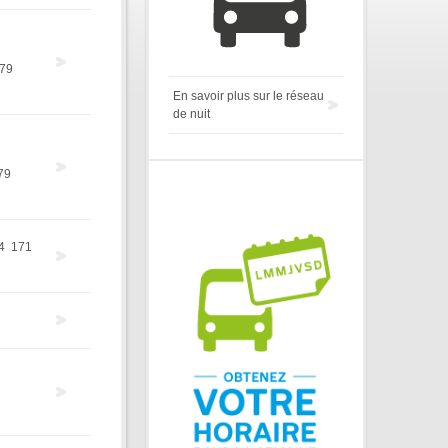
79
En savoir plus sur le réseau
de nuit
79
4
171