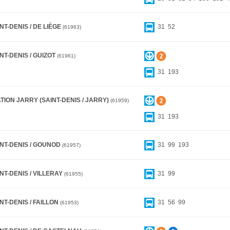
NT-DENIS / DE LIÈGE
31
52
61963
NT-DENIS / GUIZOT
61961
31
193
TION JARRY (SAINT-DENIS / JARRY)
61959
31
193
INT-DENIS / GOUNOD
31
99
193
61957
NT-DENIS / VILLERAY
31
99
61955
NT-DENIS / FAILLON
31
56
99
61953