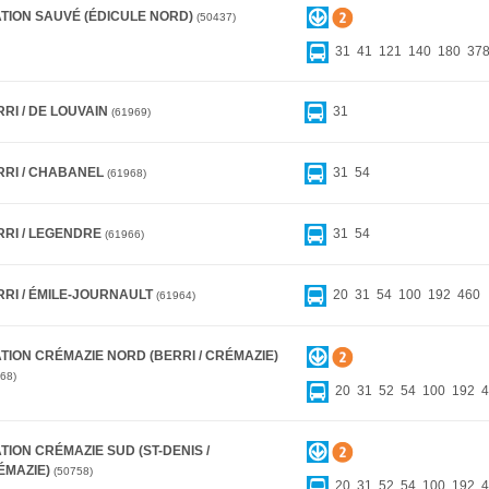
ATION SAUVÉ (ÉDICULE NORD)
50437
31
41
121
140
180
37
RI / DE LOUVAIN
31
61969
RRI / CHABANEL
31
54
61968
RRI / LEGENDRE
31
54
61966
RRI / ÉMILE-JOURNAULT
20
31
54
100
192
460
61964
TION CRÉMAZIE NORD (BERRI / CRÉMAZIE)
68
20
31
52
54
100
192
4
TION CRÉMAZIE SUD (ST-DENIS /
ÉMAZIE)
50758
20
31
52
54
100
192
4