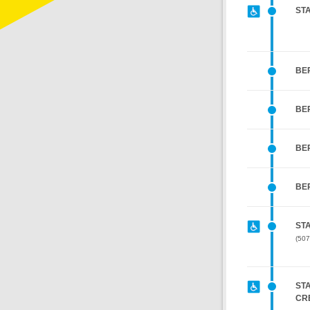
ST
BER
BE
BE
BE
STA
507
STA
CR