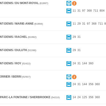
NT-DENIS / DU MONT-ROYAL
61897
11
31
97
368
711
804
NT-DENIS / MARIE-ANNE
11
29
31
97
368
711
8
61894
NT-DENIS / RACHEL
29
31
61892
NT-DENIS / DULUTH
29
31
52288
NT-DENIS / ROY
24
31
144
360
52422
ERRIER / BERRI
52507
24
31
144
356
360
 PARC-LA FONTAINE / SHERBROOKE
14
24
125
356
360
54210