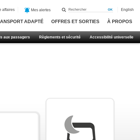
 affaires
English
Mes alertes
ANSPORT ADAPTÉ
OFFRES ET SORTIES
À PROPOS
ls aux passagers
Règlements et sécurité
Accessibilité universelle