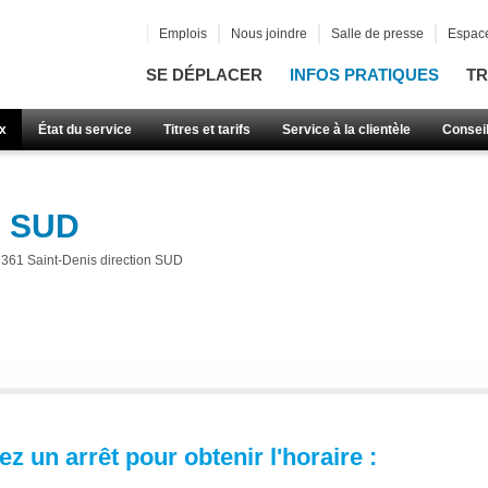
Emplois
Nous joindre
Salle de presse
Espace
SE DÉPLACER
INFOS PRATIQUES
TR
x
État du service
Titres et tarifs
Service à la clientèle
Consei
n SUD
361 Saint-Denis direction SUD
z un arrêt pour obtenir l'horaire :