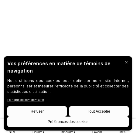
STM
Horaires
Itinéraires
Favoris
Menu