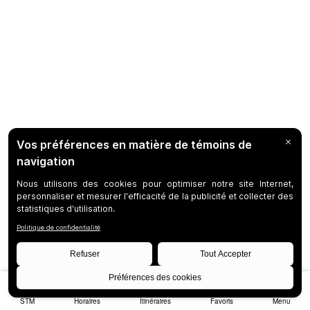
STM
Horaires
Itinéraires
Favoris
Menu