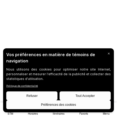
STM
Horaires
Itinéraires
Favoris
Menu