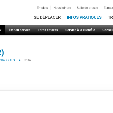
Emplois
Nous joindre
Salle de presse
Espace
SE DÉPLACER
INFOS PRATIQUES
TR
x
État du service
Titres et tarifs
Service à la clientèle
Consei
2)
362 OUEST
53162