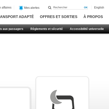
 affaires
English
Mes alertes
ANSPORT ADAPTÉ
OFFRES ET SORTIES
À PROPOS
ls aux passagers
Règlements et sécurité
Accessibilité universelle