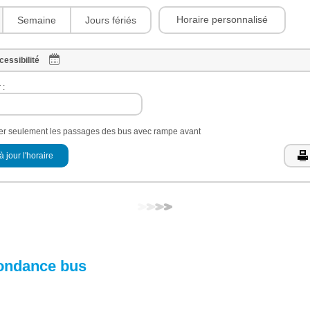
Horaire personnalisé
Semaine
Jours fériés
cessibilité
 :
her seulement les passages des bus avec rampe avant
à jour l'horaire
ondance bus