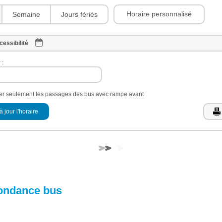
Horaire personnalisé
Semaine
Jours fériés
cessibilité
 :
her seulement les passages des bus avec rampe avant
à jour l'horaire
ondance bus