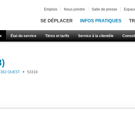
Emplois
Nous joindre
Salle de presse
Espace
SE DÉPLACER
INFOS PRATIQUES
TR
x
État du service
Titres et tarifs
Service à la clientèle
Consei
8)
362 OUEST
53318