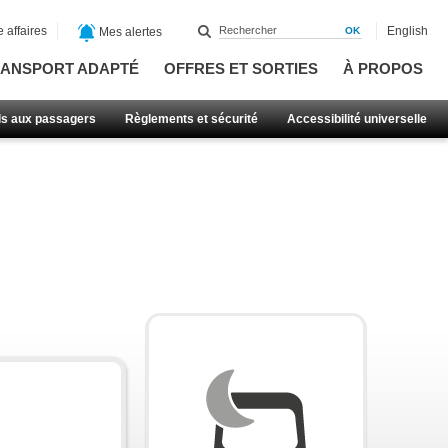
 affaires
English
Mes alertes
ANSPORT ADAPTÉ
OFFRES ET SORTIES
À PROPOS
ls aux passagers
Règlements et sécurité
Accessibilité universelle