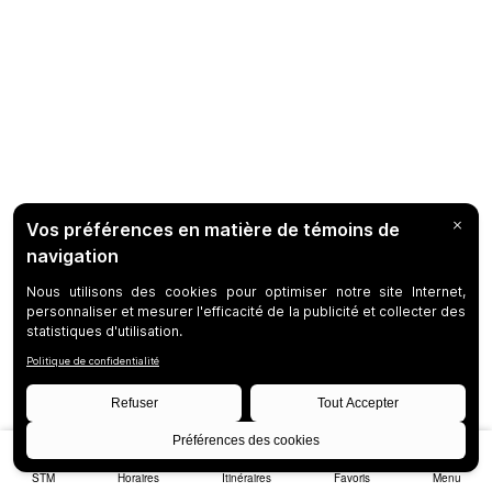
STM
Horaires
Itinéraires
Favoris
Menu