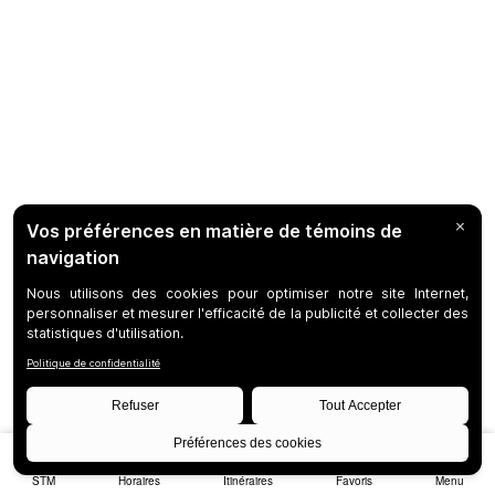
STM
Horaires
Itinéraires
Favoris
Menu