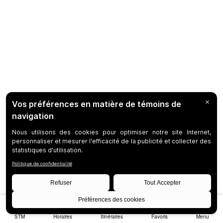
STM
Horaires
Itinéraires
Favoris
Menu