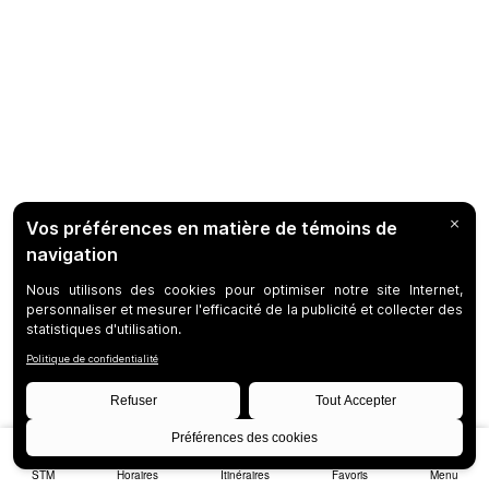
STM
Horaires
Itinéraires
Favoris
Menu